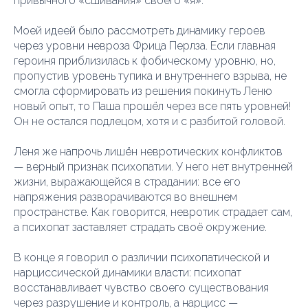
привычного «сшивания» своего «я».
Моей идеей было рассмотреть динамику героев
через уровни невроза Фрица Перлза. Если главная
героиня приблизилась к фобическому уровню, но,
пропустив уровень тупика и внутреннего взрыва, не
смогла сформировать из решения покинуть Леню
новый опыт, то Паша прошёл через все пять уровней!
Он не остался подлецом, хотя и с разбитой головой.
Леня же напрочь лишён невротических конфликтов
— верный признак психопатии. У него нет внутренней
жизни, выражающейся в страдании: все его
напряжения разворачиваются во внешнем
пространстве. Как говорится, невротик страдает сам,
а психопат заставляет страдать своё окружение.
В конце я говорил о различии психопатической и
нарциссической динамики власти: психопат
восстанавливает чувство своего существования
через разрушение и контроль, а нарцисс —